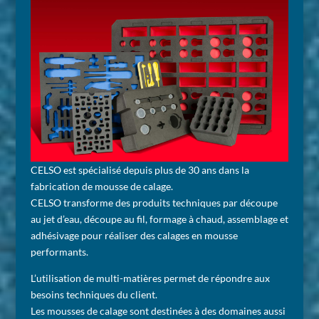
CELSO est spécialisé depuis plus de 30 ans dans la
fabrication de mousse de calage.
CELSO transforme des produits techniques par découpe
au jet d’eau, découpe au fil, formage à chaud, assemblage et
adhésivage pour réaliser des calages en mousse
performants.
L’utilisation de multi-matières permet de répondre aux
besoins techniques du client.
Les mousses de calage sont destinées à des domaines aussi