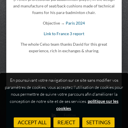
and manufacture of seat/back cushions made of technical
foams for his para-badminton chair.
Objective →
Paris 2024
Link to France 3 report
The whole Celso team thanks David for this great
experience, rich in exchanges & sharing.
En poursuivant votre navigation sur ce site sans modifier vos
paramètres de cookies, vous acceptez l'utilisation de cookies pour
nous permettre de suivre votre parcours afin d'améliorer la
conception de notre site et de ses services.
politique sur les
cookies
.
Follow
ACCEPT ALL
REJECT
SETTINGS